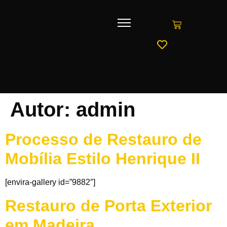
Autor:
admin
Processo de Restauro de
Mobília Estilo Henrique II
[envira-gallery id=”9882″]
Restauro de Porta Exterior
em Madeira