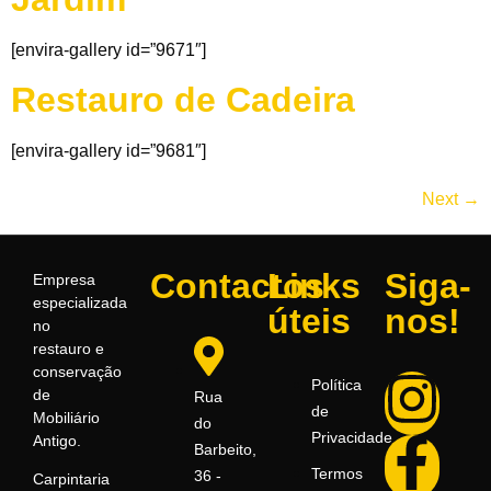
[envira-gallery id=”9671″]
Restauro de Cadeira
[envira-gallery id=”9681″]
Next
→
Contactos
Links
Siga-
Empresa
especializada
úteis
nos!
no
restauro e
conservação
Política
de
Rua
de
Mobiliário
do
Privacidade
Antigo.
Barbeito,
Termos
36 -
Carpintaria