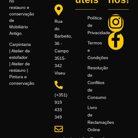
no
restauro e
conservação
Política
de
Rua
de
Mobiliário
do
Privacidade
Antigo.
Barbeito,
Termos
36 -
Carpintaria
e
| Atelier de
Campo
estofador
Condições
3515-
| Atelier de
342
Resolução
restauro |
Viseu
de
Pintura e
Conflitos
conservação.
de
(+351)
Consumo
919
Livro
433
de
349
Reclamações
Online