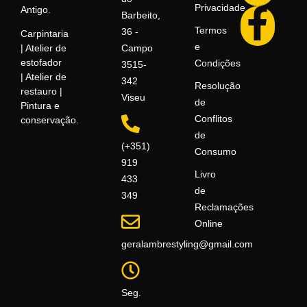
Privacidade
Antigo.
Barbeito,
Termos
36 -
Carpintaria
e
Campo
| Atelier de
estofador
Condições
3515-
| Atelier de
342
Resolução
restauro |
Viseu
de
Pintura e
Conflitos
conservação.
de
(+351)
Consumo
919
Livro
433
de
349
Reclamações
Online
geralambrestyling@gmail.com
Seg.