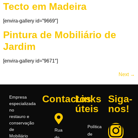
Tecto em Madeira
[envira-gallery id=”9669″]
Pintura de Mobiliário de
Jardim
[envira-gallery id=”9671″]
Next
→
Contactos
Links
Siga-
Empresa
especializada
úteis
nos!
no
restauro e
conservação
Política
de
Rua
de
Mobiliário
do